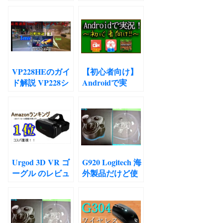
VILLAGE
おすすめマイク3
ENGLISH
選
translation
CAPCOM
TGS2020
transcription バ
イオハザード８
VP228HEのガイ
【初心者向け】
ヴィレッジ 実機
ド解説 VP228シ
Androidで実
プレイの文字起
リーズユーザー
況！！スマホ単
こしと翻訳
ガイド
体でできる！
Urgod 3D VR ゴ
G920 Logitech 海
ーグル のレビュ
外製品だけど使
ーじゃ！！
えるの？