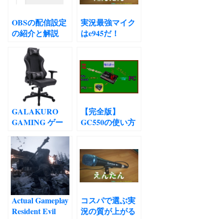
OBSの配信設定
実況最強マイク
の紹介と解説
はe945だ！
GALAKURO
【完全版】
GAMING ゲー
GC550の使い方
ミングチェア レ
まとめ（随時更
ビュー ギャラク
新）
ロゲーミング
Actual Gameplay
コスパで選ぶ実
Resident Evil
況の質が上がる