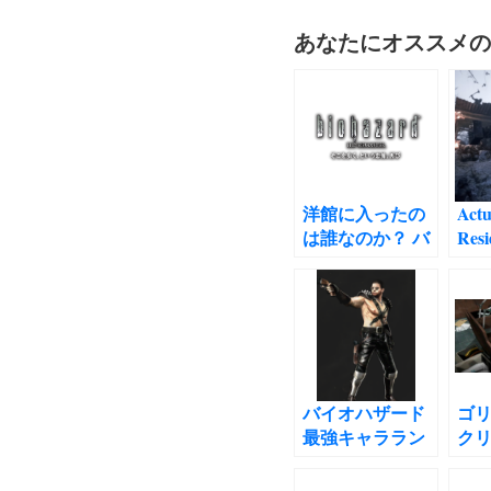
あなたにオススメの
洋館に入ったの
Actu
は誰なのか？ バ
Resi
イオハザード1考
VI
察
EN
tran
CA
TGS
tran
イ
バイオハザード
ゴ
ヴィ
最強キャララン
クリ
プ
キングを考察し
解 
こ
てみたNo1
ド2