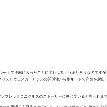
ルートで洋館に入ったことにすれば丸く収まりそうなのですが
)のクリスとウェスカーとジルの関係性から別ルートで洋館を脱出
アンブレラクロニクルズのストーリーに準じていると思われま
カーの裏切りを発生させないと、バイオハザード3に繋がらな