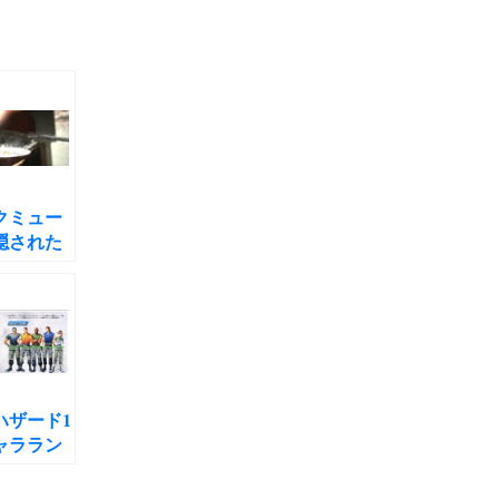
クミュー
隠された
した神 バ
ザード6考
ハザード1
ャララン