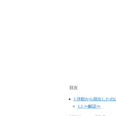
目次
1
洋館から脱出したの
1.1
〜解説〜