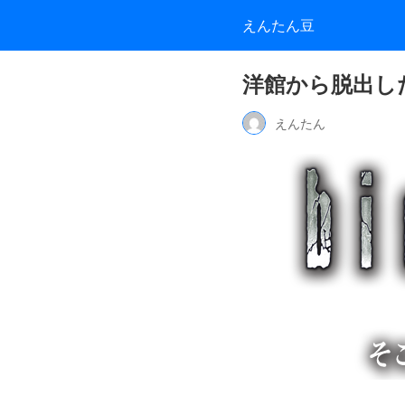
えんたん豆
洋館から脱出し
えんたん