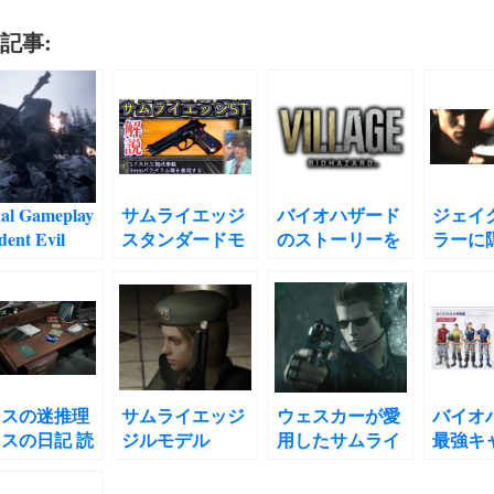
記事:
al Gameplay
サムライエッジ
バイオハザード
ジェイ
dent Evil
スタンダードモ
のストーリーを
ラーに
LLAGE
デルとは 考察解
考察していく(問
神を倒
GLISH
説 SAMURAI
題提起箇所)
イオハ
slation
EDGE
察
PCOM
2/standard model
2020
バイオハザード
scription バ
HDリマスター
オハザード８
バイオハザード0
リスの迷推理
サムライエッジ
ウェスカーが愛
バイオ
レッジ 実機
スの日記 読
ジルモデル
用したサムライ
最強キ
レイの文字起
バイオハザー
M92F M9 M9A1
エッジまとめて
キング
しと翻訳
考察
M92FSバイオハ
みた バイオハザ