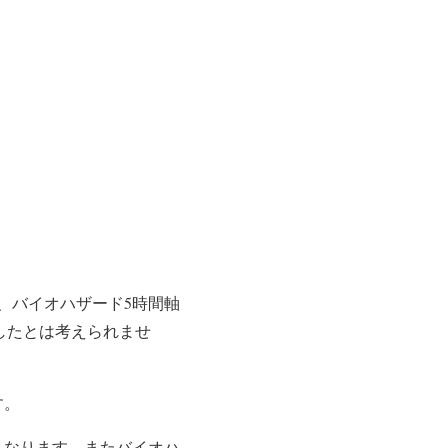
、バイオハザード5時間軸
したとは考えられませ
す。
くなります。またバイオハ