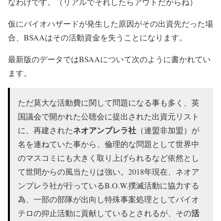
なわけです。（リアルでそれしたらアウトだからね）
仮にバイオハザードが発生した原因がその出資先だった場
合、BSAAはその活動資金を失うことになります。
最新版のデータではBSAAについて次のように書かれてい
ます。
ただ莫大な活動費に関して問題になる事も多く、英
国議会で開かれた公聴会に提出された出資元リスト
ネオアンブレラ社
に、再建された
（連盟非加盟）が
名を連ねていた事から、倫理的な問題として世界中
のマスコミにも大きく取り上げられるなど依然とし
て世間からの風当たりは強い。2018年現在、ネオア
ンブレラ社が行っているB.O.W.撲滅活動に協力する
為、一部の部隊が出向し特殊事案処理としてバイオ
活
テロの抑止活動に貢献しているとされるが、その