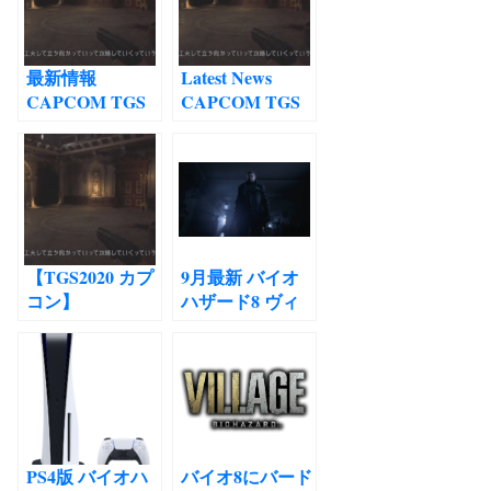
TGS2020
年9月
transcription バ
イオハザード８
最新情報
Latest News
ヴィレッジ 実機
CAPCOM TGS
CAPCOM TGS
プレイの文字起
LIVE 2020＜
LIVE 2020 9/27
こしと翻訳
DAY-2＞9/27 (日)
(Sun)Resident
バイオハザード
Evil Village What
ヴィレッジ 狩野
did the
英孝さんの実況
KANOUEIKOU
プレイからわか
say in the GAME
ること考察 バイ
play DEMO?
【TGS2020 カプ
9月最新 バイオ
オハザード8 リ
reaction
コン】
ハザード8 ヴィ
ーク
commentary
CAPCOM スペ
レッジ 新情報リ
Resident Evil 8
シャルプログラ
ークが遂に来
official
ムのバイオハザ
る！ 東京ゲーム
announcement
ードヴィレッジ
ショウ 2020 オン
考察 感想 最新リ
ラインの配信日
ーク情報 バイオ
が決定！
ハザード8
PS4版 バイオハ
バイオ8にバード