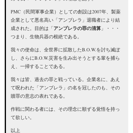
PMC（民間軍事企業）としての創設は2007年、製薬
企業として悪名高い「アンブレラ」退職者により結
アンブレラの罪の清算
成された。目的は「
」・・・
つまり、生物兵器の根絶である。
我々の使命は、全世界に拡散したB.O.W.を討ち滅ぼ
し、さらにB.O.W.災害を生み出そうとする輩を捕ら
え、一掃することである。
我々は皆、過去の罪と戦っている。企業名に、あえ
て呪われた「アンブレラ」の名を冠したのも、その
贖罪の意志の表れである。
作戦に関わる者には、その理念に順ずる覚悟を持っ
て欲しい。
以上