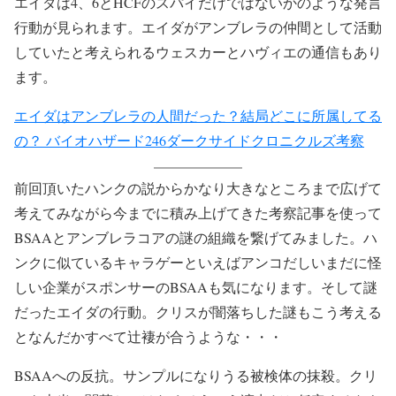
エイダは4、6とHCFのスパイだけではないかのような発言
行動が見られます。エイダがアンブレラの仲間として活動
していたと考えられるウェスカーとハヴィエの通信もあり
ます。
エイダはアンブレラの人間だった？結局どこに所属してる
の？ バイオハザード246ダークサイドクロニクルズ考察
前回頂いたハンクの説からかなり大きなところまで広げて
考えてみながら今までに積み上げてきた考察記事を使って
BSAAとアンブレラコアの謎の組織を繋げてみました。ハ
ンクに似ているキャラゲーといえばアンコだしいまだに怪
しい企業がスポンサーのBSAAも気になります。そして謎
だったエイダの行動。クリスが闇落ちした謎もこう考える
となんだかすべて辻褄が合うような・・・
BSAAへの反抗。サンプルになりうる被検体の抹殺。クリ