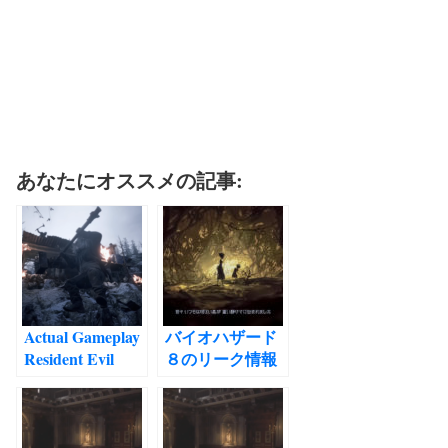
あなたにオススメの記事:
Actual Gameplay
バイオハザード
Resident Evil
８のリーク情報
VILLAGE
ヴィレッジ 2nd
ENGLISH
トレーラーリー
translation
ク 考察 Resident
CAPCOM
Evil 8 Leak 2020