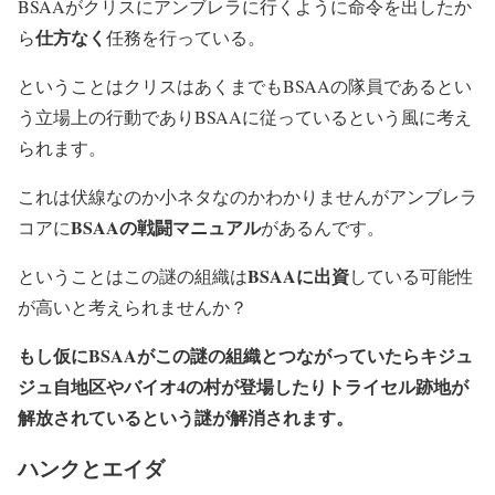
BSAAがクリスにアンブレラに行くように命令を出したか
仕方なく
ら
任務を行っている。
ということはクリスはあくまでもBSAAの隊員であるとい
う立場上の行動でありBSAAに従っているという風に考え
られます。
これは伏線なのか小ネタなのかわかりませんがアンブレラ
BSAAの戦闘マニュアル
コアに
があるんです。
BSAAに出資
ということはこの謎の組織は
している可能性
が高いと考えられませんか？
もし仮にBSAAがこの謎の組織とつながっていたらキジュ
ジュ自地区やバイオ4の村が登場したりトライセル跡地が
解放されているという謎が解消されます。
ハンクとエイダ