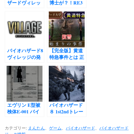
ザードヴィレッ
博士が？！RE3
ジについて バイ
にヴィレッジの
オハザード8 下
伏線か？バイオ
位互換 考察
ハザードヴィレ
ッジリーク雑談
考察
バイオハザード8
【完全版】黄道
ヴィレッジの発
特急事件とは 正
売日はいつな
確な時系列を解
の？ 予約特典 発
説 ラクーン事件
売されるプラッ
バイオハザード0
トホームや価格
レベッカとビリ
予約特典 追加
ーの協力 アルバ
DLC最新公式情
ートウェスカー
報まとめ 2021年
とウィリアムバ
エヴリン E型被
バイオハザード
1月時点リーク
ーキンの暗躍 ジ
検体E-001 バイ
８ 1st2ndトレー
PS4 PS5
ェームスマーカ
オハザード7 ネ
ラー比較してみ
ス博士の復讐
タバレ時系列考
た結果 ヴィレッ
カテゴリー:
えんたん
、
ゲーム
、
バイオハザード
、
バイオハザード
1998年
察解説
ジ Resident Evil8