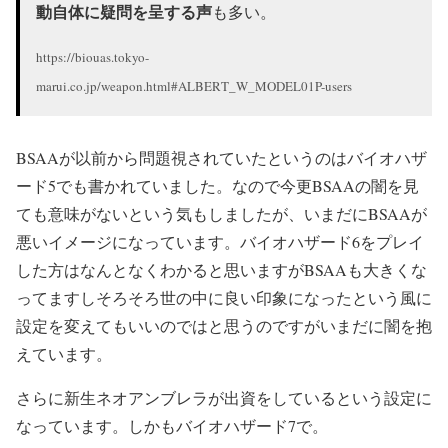
動自体に疑問を呈する声
も多い。
https://biouas.tokyo-
marui.co.jp/weapon.html#ALBERT_W_MODEL01P-users
BSAAが以前から問題視されていたというのはバイオハザ
ード5でも書かれていました。なので今更BSAAの闇を見
ても意味がないという気もしましたが、いまだにBSAAが
悪いイメージになっています。バイオハザード6をプレイ
した方はなんとなくわかると思いますがBSAAも大きくな
ってますしそろそろ世の中に良い印象になったという風に
設定を変えてもいいのではと思うのですがいまだに闇を抱
えています。
さらに新生ネオアンブレラが出資をしているという設定に
なっています。しかもバイオハザード7で。