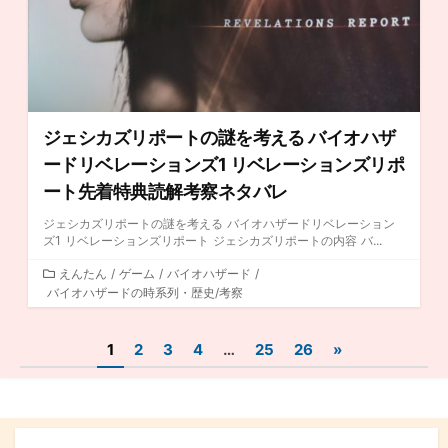
ジェシカズリポートの謎を考える バイオハザ
ードリベレーションズ1 リベレーションズリポ
ート先着特典読解考察ネタバレ
ジェシカズリポートの謎を考える バイオハザードリベレーション
ズ1 リベレーションズリポート ジェシカズリポートの内容 バ...
カ
えんたん
/
ゲーム
/
バイオハザード
/
バイオハザードの時系列・歴史/考察
テ
ゴ
リ
投
1
2
3
4
…
25
26
»
ー
稿
ナ