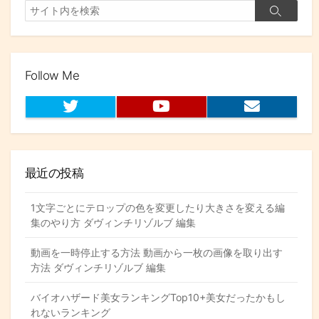
ビ
検
検
索
ゲ
索
ー
シ
Follow Me
ョ
T
Y
お
w
o
問
ン
i
u
い
t
t
合
t
u
わ
最近の投稿
e
b
せ
r
e
フ
ォ
1文字ごとにテロップの色を変更したり大きさを変える編
ー
集のやり方 ダヴィンチリゾルブ 編集
ム
動画を一時停止する方法 動画から一枚の画像を取り出す
方法 ダヴィンチリゾルブ 編集
バイオハザード美女ランキングTop10+美女だったかもし
れないランキング