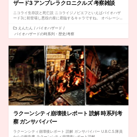
ザード3 アンブレラクロニクルズ 考察雑談
ニコライ生存説と死亡説 ニコライジノビエフといえばバイオハザ
ード3に初登場し悪役の座に君臨するキャラですね。 オペレーシ...
カ
えんたん
/
バイオハザード
/
バイオハザードの時系列・歴史/考察
テ
ゴ
リ
ー
ラクーンシティ崩壊後レポート 読解 時系列考
察 ガンサバイバー
ラクーンシティ崩壊後レポート 読解 ガンサバイバー U.B.C.S.隊員
からの報告書 ラクーンシティ崩壊後レポート読解 ...