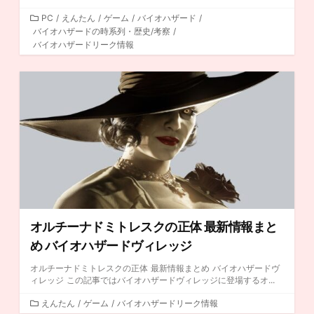
カ
PC
/
えんたん
/
ゲーム
/
バイオハザード
/
バイオハザードの時系列・歴史/考察
テ
/
バイオハザードリーク情報
ゴ
リ
ー
オルチーナドミトレスクの正体 最新情報まと
め バイオハザードヴィレッジ
オルチーナドミトレスクの正体 最新情報まとめ バイオハザードヴ
ィレッジ この記事ではバイオハザードヴィレッジに登場するオ...
カ
えんたん
/
ゲーム
/
バイオハザードリーク情報