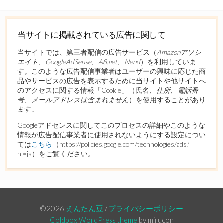
ー
当サイトに掲載されている広告に関して
当サイトでは、第三者配信の広告サービス（
Amazonアソシ
エイト、GoogleAdSense、A8.net、Nend
）を利用していま
す。このような広告配信事業者はユーザーの興味に応じた商
品やサービスの広告を表示するために当サイトや他サイトへ
のアクセスに関する情報「Cookie」（氏名
、住所、電話番
号、メールアドレスは含まれません
）を使用することがあり
ます。
Googleアドセンスに関してこのプロセスの詳細やこのような
情報が広告配信事業者に使用されないようにする設定につい
ては
こちら
（https://policies.google.com/technologies/ads?
hl=ja）をご覧ください。
©2026
えんたん豆
/
プライバシーポリシー
Coldbox WordPress theme
by mirucon