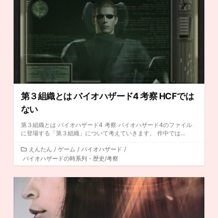
第３組織とは バイオハザード4 考察 HCFでは
ない
第３組織とは バイオハザード4 考察 バイオハザード4のファイル
に登場する「第３組織」について考えていきます。 作中では...
カ
えんたん
/
ゲーム
/
バイオハザード
/
バイオハザードの時系列・歴史/考察
テ
ゴ
リ
ー