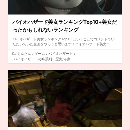
バイオハザード美女ランキングTop10+美女だ
ったかもしれないランキング
バイオハザード美女ランキングTop10 ということでコメントでい
ただいていた企画をやろうと思います！バイオハザード美女ラ...
カ
えんたん
/
ゲーム
/
バイオハザード
/
バイオハザードの時系列・歴史/考察
テ
ゴ
リ
ー