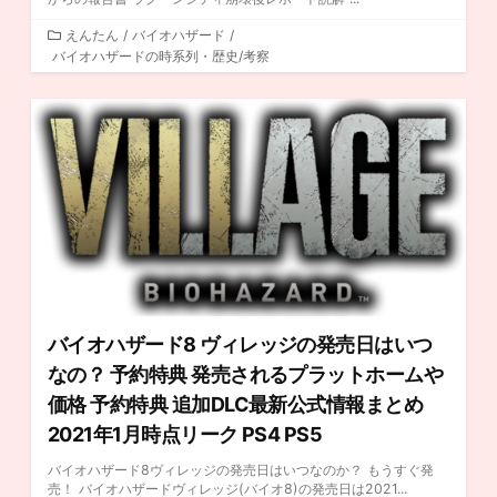
カ
えんたん
/
バイオハザード
/
バイオハザードの時系列・歴史/考察
テ
ゴ
リ
ー
バイオハザード8 ヴィレッジの発売日はいつ
なの？ 予約特典 発売されるプラットホームや
価格 予約特典 追加DLC最新公式情報まとめ
2021年1月時点リーク PS4 PS5
バイオハザード8ヴィレッジの発売日はいつなのか？ もうすぐ発
売！ バイオハザードヴィレッジ(バイオ8)の発売日は2021...