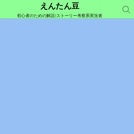
コ
えんたん豆
ン
検
初心者のための解説/ストーリー考察系実況者
索
テ
切
ン
り
ツ
替
え
へ
ス
キ
ッ
プ