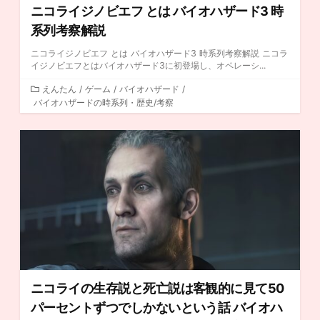
ニコライジノビエフ とは バイオハザード3 時
系列考察解説
ニコライジノビエフ とは バイオハザード3 時系列考察解説 ニコラ
イジノビエフとはバイオハザード3に初登場し、オペレーシ...
カ
えんたん
/
ゲーム
/
バイオハザード
/
バイオハザードの時系列・歴史/考察
テ
ゴ
リ
ー
ニコライの生存説と死亡説は客観的に見て50
パーセントずつでしかないという話 バイオハ