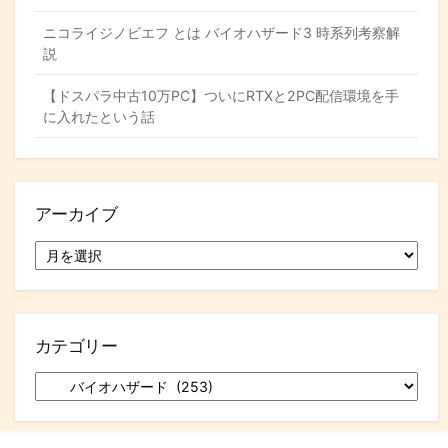
ニコライジノビエフ とは バイオハザード3 時系列考察解
説
【ドスパラ中古10万PC】ついにRTXと2PC配信環境を手
に入れたという話
アーカイブ
ア
ー
カ
イ
ブ
カテゴリー
カ
テ
ゴ
リ