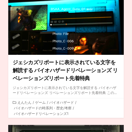
ー
ジェシカズリポートに表示されている文字を
解読する バイオハザードリベレーションズ リ
ベレーションズリポート先着特典
ジェシカズリポートに表示されている文字を解読する バイオハザ
ードリベレーションズ リベレーションズリポート先着特典 この...
カ
えんたん
/
ゲーム
/
バイオハザード
/
バイオハザードの時系列・歴史/考察
テ
/
バイオハザードリベレーションズ1
ゴ
リ
ー