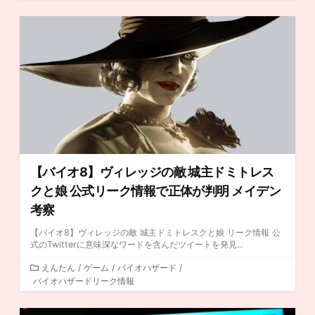
テ
ゴ
リ
ー
【バイオ8】ヴィレッジの敵 城主ドミトレス
クと娘 公式リーク情報で正体が判明 メイデン
考察
【バイオ8】ヴィレッジの敵 城主ドミトレスクと娘 リーク情報 公
式のTwitterに意味深なワードを含んだツイートを発見...
カ
えんたん
/
ゲーム
/
バイオハザード
/
バイオハザードリーク情報
テ
ゴ
リ