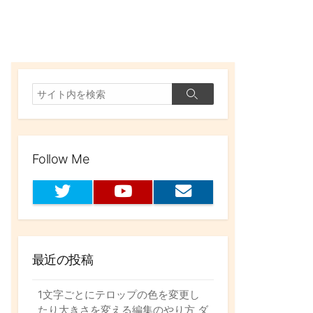
検
検
索
索
Follow Me
T
Y
お
w
o
問
i
u
い
t
t
合
t
u
わ
最近の投稿
e
b
せ
r
e
フ
ォ
1文字ごとにテロップの色を変更し
ー
たり大きさを変える編集のやり方 ダ