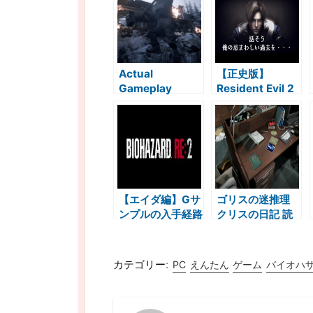
ード2考察
Actual
【正史版】
Gameplay
Resident Evil 2
Resident Evil
/ BIOHAZARD 2
VILLAGE
フルムービー バ
ENGLISH
イオハザードダー
translation
クサイドクロニク
CAPCOM
ルズ REDC
TGS2020
transcription バ
【エイダ編】Gサ
ゴリスの迷推理
イオハザード８
ンプルの入手経路
クリスの日記 読
ヴィレッジ 実機
バイオハザード2
解 バイオハザー
プレイの文字起こ
考察
ド2考察
しと翻訳
カテゴリー:
PC
えんたん
ゲーム
バイオハ