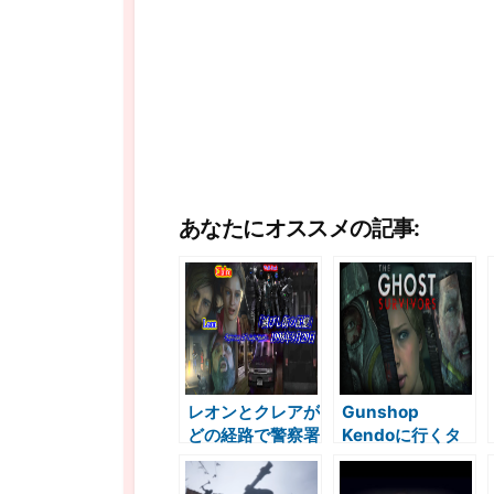
あなたにオススメの記事:
レオンとクレアが
Gunshop
どの経路で警察署
Kendoに行くタ
にたどり着いたの
イミング バイオ
か？ バイオハザ
ハザード2考察