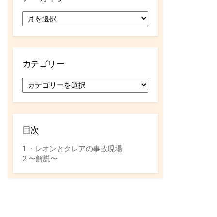
ア
ー
カ
イ
ブ
カテゴリー
カ
テ
ゴ
リ
ー
目次
1
・レオンとクレアの事故現場
2
〜解説〜