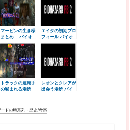
版】
マービンの生き様
エイダの初期プロ
まとめ バイオ
フィール バイオ
ハザード2考察
ハザード2考察
トラックの運転手
レオンとクレアが
の噛まれる場所
出会う場所 バイ
バイオハザード2
オハザード2考察
考察
ザードの時系列・歴史/考察