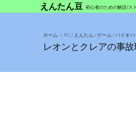
コ
えんたん豆
初心者のための解説/ス
ン
テ
ン
ツ
ホーム
>
PC
/
えんたん
/
ゲーム
/
バイオハ
へ
レオンとクレアの事故
ス
キ
ッ
プ