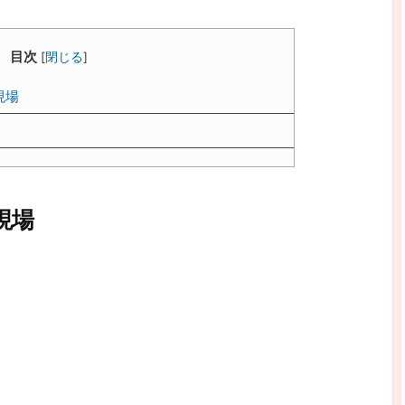
目次
[
閉じる
]
現場
現場