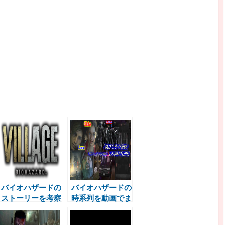
バイオハザードの
バイオハザードの
ストーリーを考察
時系列を動画でま
していく(問題提
とめた【バイオ時
起箇所)
系列編集最強完全