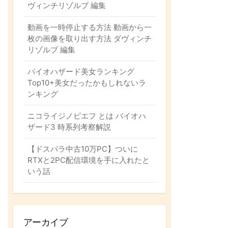
ム
ヴィンチリゾルブ 編集
動画を一時停止する方法 動画から一
枚の画像を取り出す方法 ダヴィンチ
リゾルブ 編集
バイオハザード美女ランキング
Top10+美女だったかもしれないラ
ンキング
ニコライジノビエフ とは バイオハ
ザード3 時系列考察解説
【ドスパラ中古10万PC】ついに
RTXと2PC配信環境を手に入れたと
いう話
アーカイブ