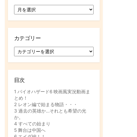
ア
ー
カ
イ
ブ
カテゴリー
カ
テ
ゴ
リ
ー
目次
1
バイオハザード6 映画風実況動画ま
とめ！
2
レオン編で始まる物語・・・
3
過去の英雄か…それとも希望の光
か。
4
すべての始まり
5
舞台は中国へ
6
エイダ編！！