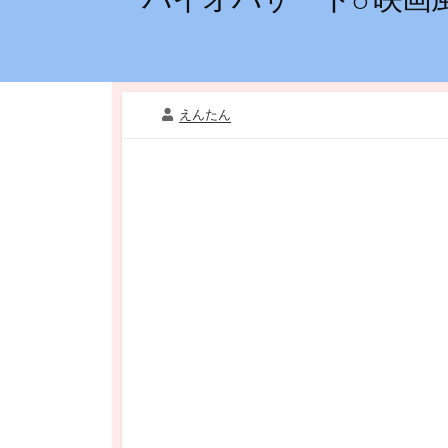
投
えんたん
稿
者