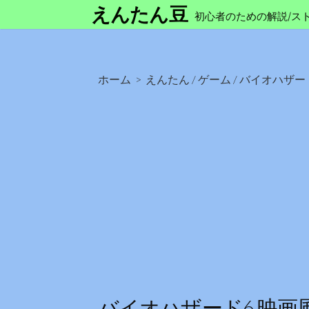
コ
えんたん豆
初心者のための解説/ス
ン
テ
ン
ツ
ホーム
>
えんたん
/
ゲーム
/
バイオハザー
へ
ス
キ
ッ
プ
バイオハザード6 映画