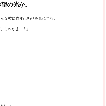
希望の光か。
そんな彼に青年は怒りを露にする。
、これかよ…！」
いかけた。