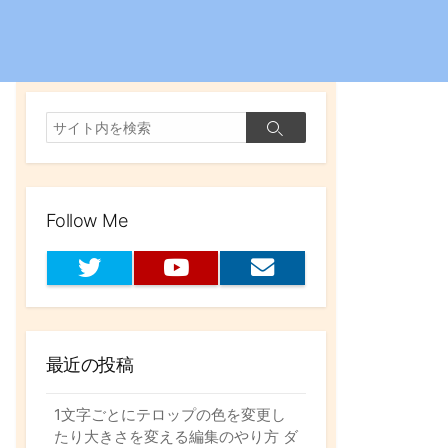
検
検
索
索
Follow Me
T
Y
お
w
o
問
i
u
い
t
t
合
t
u
わ
最近の投稿
e
b
せ
r
e
フ
ォ
1文字ごとにテロップの色を変更し
ー
たり大きさを変える編集のやり方 ダ