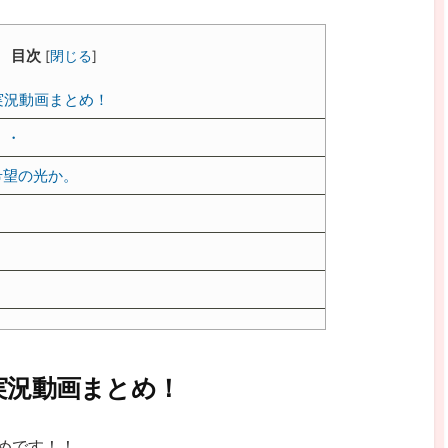
目次
[
閉じる
]
実況動画まとめ！
・・
希望の光か。
実況動画まとめ！
めです！！