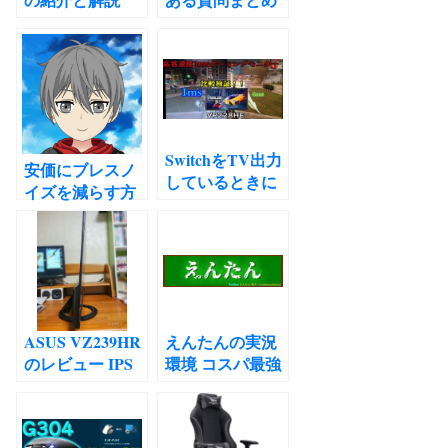
SwitchをTV出力
安価にブレスノ
しているときに
イズを減らす方
イヤホンを使う
法3選
方法
ASUS VZ239HR
えんたんの実況
のレビュー IPS
環境 コスパ最強
最安値なのに高
の録画配信機材
品質のモニタ
紹介！
ー！