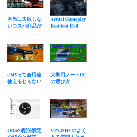
本当に失敗しな
Actual Gameplay
いコスパ商品だ
Resident Evil
けで高品質な実
VILLAGE
況配信環境を！
ENGLISH
機材紹介！ゲー
translation
ミングPCにチェ
CAPCOM
ア、マイク、モ
TGS2020
ニター、オーデ
transcription バ
ィオインターフ
イオハザード８
e945って全用途
大学用ノートPC
ェース、キャプ
ヴィレッジ 実機
使えるじゃない
の選び方
チャボード！
プレイの文字起
か！ナレ・Vo・
こしと翻訳
実況に使える超
単一指向性マイ
ク！
OBSの配信設定
VP228HEのよく
の紹介と解説
ある質問まとめ