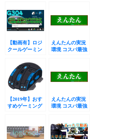
とのプロファイ
ってみた感想 後
ルの作り方 G304
半 ワイヤレスゲ
ロジクールゲー
ーミングマウス
ミングソフトウ
G304 Logicool G
ェアの設定＆感
レビュー
想 おすすめワイ
【動画有】ロジ
えんたんの実況
ヤレスゲーミン
クールゲーミン
環境 コスパ最強
グマウス レビュ
グソフトウェア
の録画配信機材
ーより
にマウスデバイ
紹介！No3
スが表示されな
い認識されない
ときの対処法！
【2019年】おす
えんたんの実況
すめゲーミング
環境 コスパ最強
マウス7選 マウ
の録画配信機材
スの選び方も紹
紹介！
介！