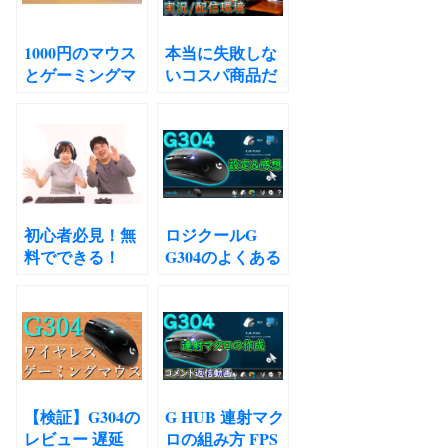
1000円のマウス
本当に失敗しな
とゲーミングマ
いコスパ商品だ
ウスどっちがい
けで高品質な実
いんですか？ 比
況配信環境を！
較
機材紹介！ゲー
ミングPCにチェ
ア、マイク、モ
ニター、オーデ
ィオインターフ
初心者必見！無
ロジクールG
ェース、キャプ
料でできる！
G304のよくある
チャボード！
FPSでまず鍛え
質問まとめレビ
るべき力はこれ
ュー 使ってみて
だ！プレイする
の感想レビュー
時に意識するだ
Logicool G ゲー
けで上達する最
ミングマウス 無
強最短のトレー
線 G304 HERO
ニング方法
センサー
【検証】G304の
G HUB 連射マク
LIGHTSPEED
レビュー 遅延
ロの組み方 FPS