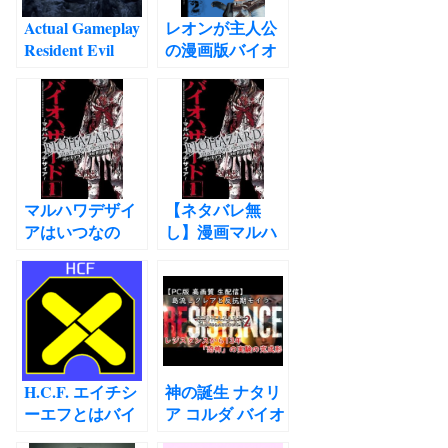
Actual Gameplay
レオンが主人公
Resident Evil
の漫画版バイオ
VILLAGE
ハザードの新作
ENGLISH
が2021年に来る
translation
かもしれない意
CAPCOM
味深ツイート
TGS2020
Resident Evil
transcription バ
manga
イオハザード８
マルハワデザイ
【ネタバレ無
ヴィレッジ 実機
アはいつなの
し】漫画マルハ
プレイの文字起
か？バイオハザ
ワデザイアの時
こしと翻訳
ードマルハワデ
系列やキーワー
ザイア 時系列考
ドや伏線や矛盾
察
やその後まとめ1
バイオハザード
マルハワデザイ
ア第1巻考察ヒン
H.C.F. エイチシ
神の誕生 ナタリ
ト
ーエフとはバイ
ア コルダ バイオ
オハザード4 コ
ハザードリベレ