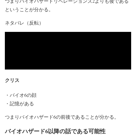
つまりバイオハザードリベレーションズ2よりも後である
ということが分かる。
ネタバレ（反転）
今作の主犯格はアレックスウェスカ―の部下で
ある。またアレックスがかつてスペンサーから
の依頼で研究をしていた施設が登場する。
クリス
・バイオ6の顔
・記憶がある
つまりバイオハザード6の前後であることが分かる。
バイオハザード6以降の話である可能性