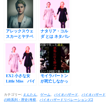
ードベロニカ バ
ーションズ2考察
イオハザード7
正体ネタバレ 時
系列考察解説
アレックスウェ
ナタリア・コル
スカーとヤテベ
ダ とは ネタバレ
オ バイオハザ
あり バイオハザ
ードレジスタン
ード リベレーシ
ス考察
ョンズ 2 時系列
考察解説
EX2 小さな女
モイラバートン
Little Miss バイ
が死亡しなかっ
オハザード リベ
た理由 バイオハ
レーションズ2
ザードリベレー
カテゴリー:
えんたん
、
ゲーム
、
バイオハザード
、
バイオハザード
題名 考察 ナタリ
ションズ2 考察
の時系列・歴史/考察
、
バイオハザードリベレーションズ2
アコルダの謎