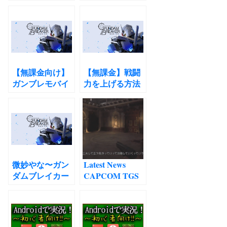
VILLAGE
レモバイル
ENGLISH
translation
CAPCOM
TGS2020
transcription バ
イオハザード８
【無課金向け】
【無課金】戦闘
ヴィレッジ 実機
ガンブレモバイ
力を上げる方法
プレイの文字起
ルの攻略方法
ガンダムブレイ
こしと翻訳
カーモバイル
微妙やな〜ガン
Latest News
ダムブレイカー
CAPCOM TGS
モバイルのレビ
LIVE 2020 9/27
ュー
(Sun)Resident
Evil Village What
did the