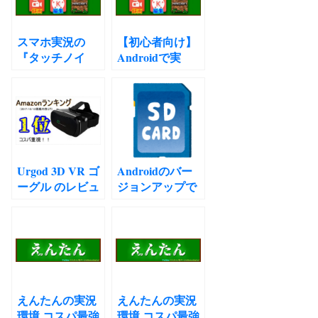
KANOUEIKOU
say in the GAME
play DEMO?
スマホ実況の
【初心者向け】
reaction
『タッチノイ
Androidで実
commentary
ズ』を減らす方
況！！スマホ単
Resident Evil 8
法5選
体でできる！
official
announcement
Urgod 3D VR ゴ
Androidのバー
ーグル のレビュ
ジョンアップで
ーじゃ！！
SDカードが使え
なくなった時に
試す事
えんたんの実況
えんたんの実況
環境 コスパ最強
環境 コスパ最強