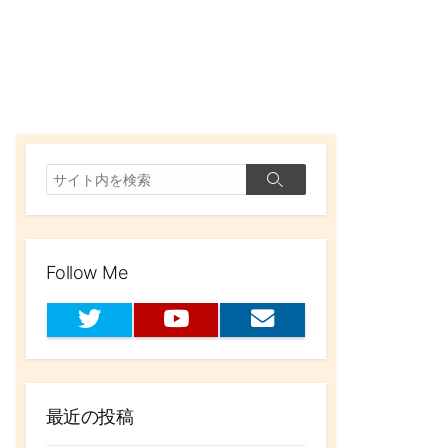
検
検
索
索
Follow Me
T
Y
お
w
o
問
i
u
い
t
t
合
t
u
わ
最近の投稿
e
b
せ
r
e
フ