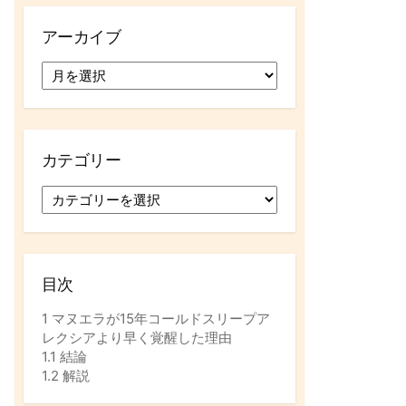
アーカイブ
ア
ー
カ
イ
ブ
カテゴリー
カ
テ
ゴ
リ
ー
目次
1
マヌエラが15年コールドスリープア
レクシアより早く覚醒した理由
1.1
結論
1.2
解説