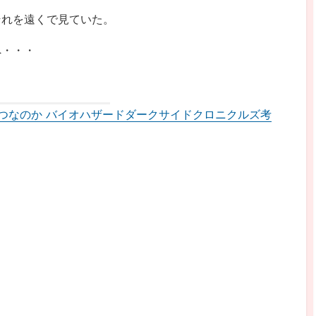
それを遠くで見ていた。
へ・・・
つなのか バイオハザードダークサイドクロニクルズ考