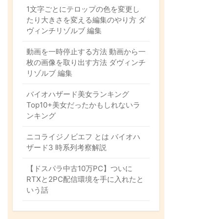
ォ
1文字ごとにテロップの色を変更し
ー
たり大きさを変える編集のやり方 ダ
ム
ヴィンチリゾルブ 編集
動画を一時停止する方法 動画から一
枚の画像を取り出す方法 ダヴィンチ
リゾルブ 編集
バイオハザード美女ランキング
Top10+美女だったかもしれないラ
ンキング
ニコライジノビエフ とは バイオハ
ザード3 時系列考察解説
【ドスパラ中古10万PC】ついに
RTXと2PC配信環境を手に入れたと
いう話