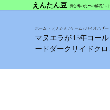
コ
えんたん豆
初心者のための解説/ス
ン
テ
ン
ツ
ホーム
>
えんたん
/
ゲーム
/
バイオハザー
へ
マヌエラが15年コー
ス
ードダークサイドクロ
キ
ッ
プ