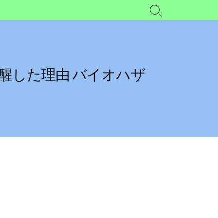
検
索
切
り
替
え
醒した理由 バイオハザ