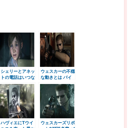
シェリーとアネッ
ウェスカーの不穏
トの電話はいつな
な動きとは バイ
のか バイオハザ
オハザードダーク
ードダークサイド
サイドクロニクル
クロニクルズ考察
ズ考察
ハヴィエにTウイ
ウェスカーズリポ