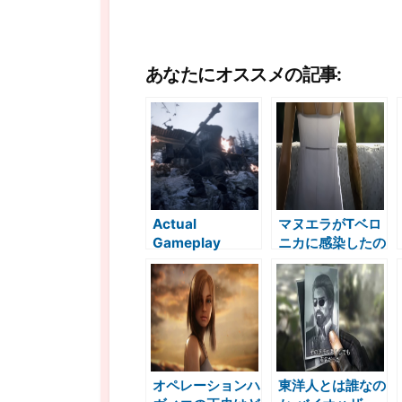
あなたにオススメの記事:
Actual
マヌエラがTベロ
Gameplay
ニカに感染したの
Resident Evil
はいつなのか バ
VILLAGE
イオハザードダー
ENGLISH
クサイドクロニク
translation
ルズ考察
CAPCOM
TGS2020
transcription バ
オペレーションハ
東洋人とは誰なの
イオハザード８