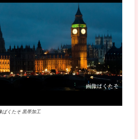
像ぱくたそ 黒帯加工