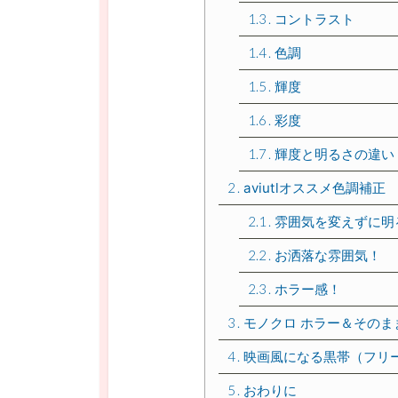
1.3
コントラスト
1.4
色調
1.5
輝度
1.6
彩度
1.7
輝度と明るさの違い
2
aviutlオススメ色調補正
2.1
雰囲気を変えずに明
2.2
お洒落な雰囲気！
2.3
ホラー感！
3
モノクロ ホラー＆そのま
4
映画風になる黒帯（フリ
5
おわりに