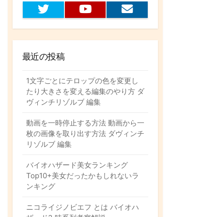
T
Y
お
w
o
問
i
u
い
t
t
合
t
u
わ
最近の投稿
e
b
せ
r
e
フ
ォ
1文字ごとにテロップの色を変更し
ー
たり大きさを変える編集のやり方 ダ
ム
ヴィンチリゾルブ 編集
動画を一時停止する方法 動画から一
枚の画像を取り出す方法 ダヴィンチ
リゾルブ 編集
バイオハザード美女ランキング
Top10+美女だったかもしれないラ
ンキング
ニコライジノビエフ とは バイオハ