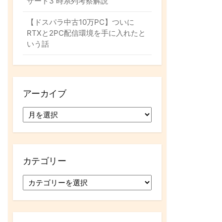
ザード3 時系列考察解説
【ドスパラ中古10万PC】ついに
RTXと2PC配信環境を手に入れたと
いう話
アーカイブ
ア
ー
カ
イ
ブ
カテゴリー
カ
テ
ゴ
リ
ー