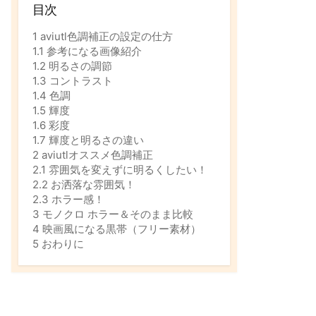
目次
1
aviutl色調補正の設定の仕方
1.1
参考になる画像紹介
1.2
明るさの調節
1.3
コントラスト
1.4
色調
1.5
輝度
1.6
彩度
1.7
輝度と明るさの違い
2
aviutlオススメ色調補正
2.1
雰囲気を変えずに明るくしたい！
2.2
お洒落な雰囲気！
2.3
ホラー感！
3
モノクロ ホラー＆そのまま比較
4
映画風になる黒帯（フリー素材）
5
おわりに