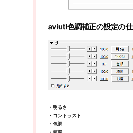
aviutl色調補正の設定の
・明るさ
・コントラスト
・色調
・輝度