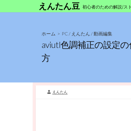
コ
えんたん豆
初心者のための解説/ス
ン
テ
ン
ツ
ホーム
>
PC
/
えんたん
/
動画編集
へ
aviutl色調補正の
ス
方
キ
ッ
プ
投
えんたん
稿
者