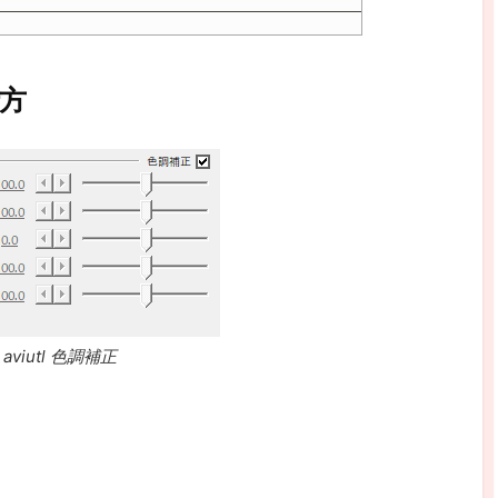
仕方
aviutl 色調補正