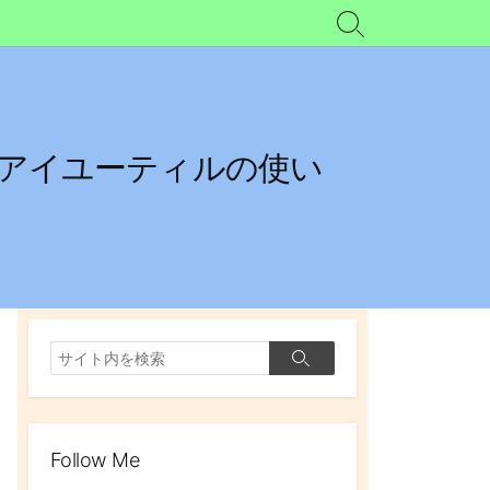
検
索
切
り
替
え
ブイアイユーティルの使い
検
検
索
索
Follow Me