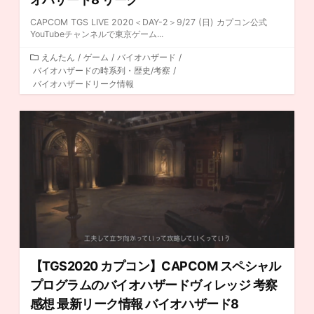
CAPCOM TGS LIVE 2020＜DAY-2＞9/27 (日) カプコン公式
YouTubeチャンネルで東京ゲーム...
カ
えんたん
/
ゲーム
/
バイオハザード
/
バイオハザードの時系列・歴史/考察
テ
/
バイオハザードリーク情報
ゴ
リ
ー
【TGS2020 カプコン】CAPCOM スペシャル
プログラムのバイオハザードヴィレッジ 考察
感想 最新リーク情報 バイオハザード8