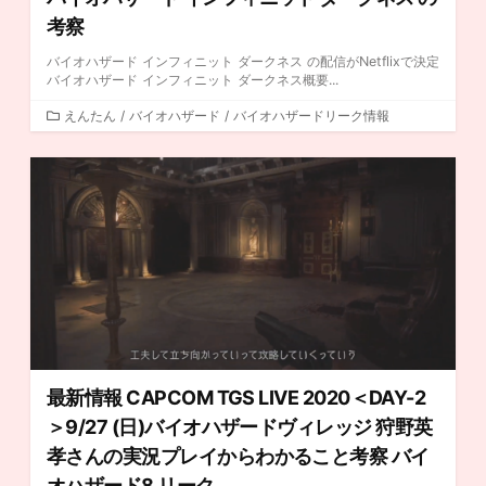
考察
バイオハザード インフィニット ダークネス の配信がNetflixで決定
バイオハザード インフィニット ダークネス概要...
カ
えんたん
/
バイオハザード
/
バイオハザードリーク情報
テ
ゴ
リ
ー
最新情報 CAPCOM TGS LIVE 2020＜DAY-2
＞9/27 (日)バイオハザードヴィレッジ 狩野英
孝さんの実況プレイからわかること考察 バイ
オハザード8 リーク