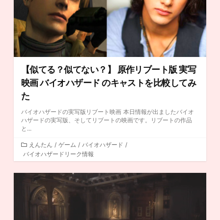
【似てる？似てない？】 原作リブート版 実写
映画 バイオハザード のキャストを比較してみ
た
バイオハザードの実写版リブート映画 本日情報が出ましたバイオ
ハザードの実写版、そしてリブートの映画です。リブートの作品
と...
カ
えんたん
/
ゲーム
/
バイオハザード
/
バイオハザードリーク情報
テ
ゴ
リ
ー