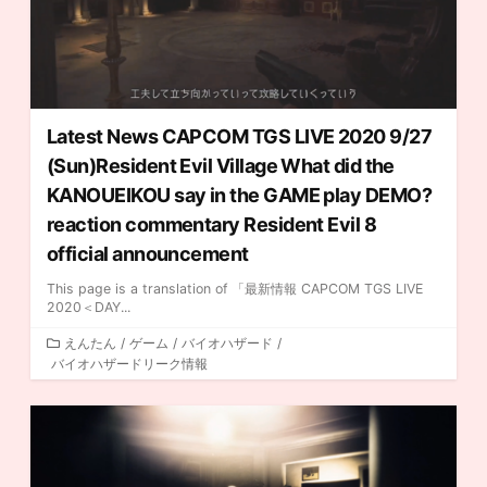
Latest News CAPCOM TGS LIVE 2020
9/27
(Sun)Resident Evil Village What did the
KANOUEIKOU say in the GAME play DEMO?
reaction commentary Resident Evil 8
official announcement
This page is a translation of 「最新情報 CAPCOM TGS LIVE
2020＜DAY...
カ
えんたん
/
ゲーム
/
バイオハザード
/
バイオハザードリーク情報
テ
ゴ
リ
ー