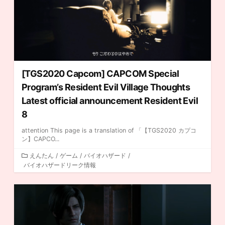
[TGS2020 Capcom] CAPCOM Special
Program’s Resident Evil Village Thoughts
Latest official announcement Resident Evil
8
attention This page is a translation of 「【TGS2020 カプコ
ン】CAPCO...
カ
えんたん
/
ゲーム
/
バイオハザード
/
バイオハザードリーク情報
テ
ゴ
リ
ー