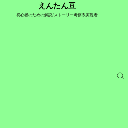
コ
えんたん豆
ン
初心者のための解説/ストーリー考察系実況者
テ
ン
ツ
へ
ス
キ
ッ
プ
検
索
切
り
替
え