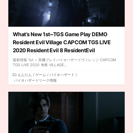
What’s New 1st~TGS Game Play DEMO
Resident Evil Village CAPCOM TGS LIVE
2020 Resident Evil 8 ResidentEvil
最新情報 1st ~ 実機プレイバイオハザードヴィレッジ CAPCOM
TGS LIVE 2020 考察 VILLAGE...
カ
えんたん
/
ゲーム
/
バイオハザード
/
バイオハザードリーク情報
テ
ゴ
リ
ー