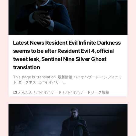
Latest News Resident Evil Infinite Darkness
seems to be after Resident Evil 4, official
tweet leak, Sentinel Nine Silver Ghost
translation
This page is translation. 最新情報 バイオハザード インフィニッ
ト ダークネス はバイオハザー...
カ
えんたん
/
バイオハザード
/
バイオハザードリーク情報
テ
ゴ
リ
ー