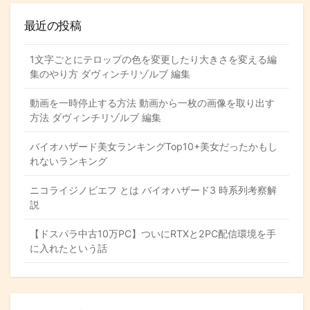
t
u
わ
最近の投稿
e
b
せ
r
e
フ
ォ
1文字ごとにテロップの色を変更したり大きさを変える編
ー
集のやり方 ダヴィンチリゾルブ 編集
ム
動画を一時停止する方法 動画から一枚の画像を取り出す
方法 ダヴィンチリゾルブ 編集
バイオハザード美女ランキングTop10+美女だったかもし
れないランキング
ニコライジノビエフ とは バイオハザード3 時系列考察解
説
【ドスパラ中古10万PC】ついにRTXと2PC配信環境を手
に入れたという話