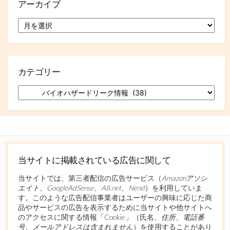
アーカイブ
ア
ー
カ
イ
ブ
カテゴリー
カ
テ
ゴ
リ
ー
当サイトに掲載されている広告に関して
当サイトでは、第三者配信の広告サービス（
Amazonアソシ
エイト、GoogleAdSense、A8.net、Nend
）を利用していま
す。このような広告配信事業者はユーザーの興味に応じた商
品やサービスの広告を表示するために当サイトや他サイトへ
のアクセスに関する情報「Cookie」（氏名
、住所、電話番
号、メールアドレスは含まれません
）を使用することがあり