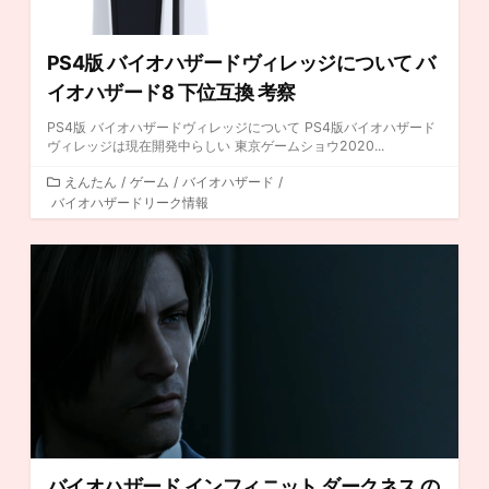
PS4版 バイオハザードヴィレッジについて バ
イオハザード8 下位互換 考察
PS4版 バイオハザードヴィレッジについて PS4版バイオハザード
ヴィレッジは現在開発中らしい 東京ゲームショウ2020...
カ
えんたん
/
ゲーム
/
バイオハザード
/
バイオハザードリーク情報
テ
ゴ
リ
ー
バイオハザード インフィニット ダークネス の