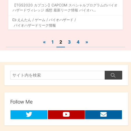
【TGS2020 カプコン】CAPCOM スペシャルプログラムのバイオ
ハザードヴィレッジ 感想 最新リーク情報 バイオハ...
カ
えんたん
/
ゲーム
/
バイオハザード
/
バイオハザードリーク情報
テ
ゴ
リ
投
«
1
2
3
4
»
ー
稿
ナ
ビ
検
検
索
ゲ
索
ー
シ
Follow Me
ョ
T
Y
お
w
o
問
ン
i
u
い
t
t
合